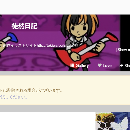
徒然日記
トサイトhttp://tokiwa.bufsiz.jp/
[Show al
Gallery
Love
Sha
トは削除される場合がございます。
お試しください。