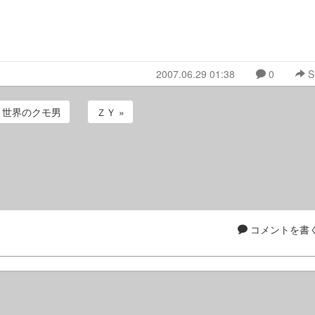
2007.06.29 01:38
0
S
« 世界のクモ男
ＺＹ »
コメントを書く.