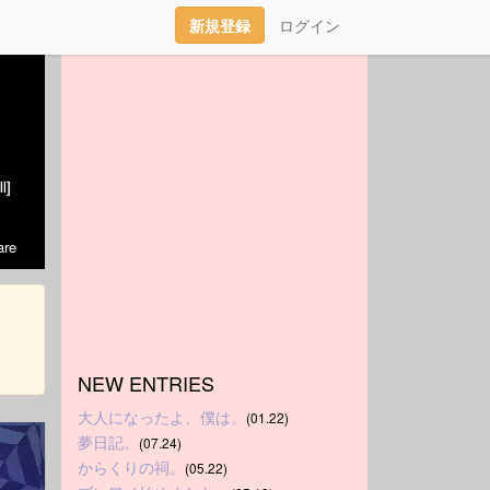
新規登録
ログイン
l]
re
NEW ENTRIES
大人になったよ、僕は。
(01.22)
夢日記。
(07.24)
からくりの祠。
(05.22)