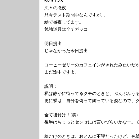
6/29 1:28
久々の徹夜
只今テスト期間中なんですが…
絵で徹夜してます。
勉強道具は全てガッコ
明日提出
じゃなかった今日提出
コーヒーゼリーのカフェインがきれたみたいだ
まだ途中ですよ。
説明：
私は静かに待ってるクモのときと、ぶんぶんう
更に蝶は、自分を偽って飾っている姿なので、
全て後付け！(笑)
後半はちょっとセンセには言いづらいかなー。
線だけのときは、おとんに不評だったけど、色