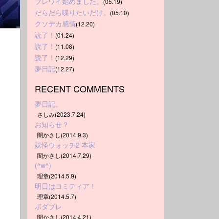
ブレワイ始めました。
(05.19)
だらだら喋りたいだけ。
(05.10)
クソデカ感情
(12.20)
読了！
(01.24)
読了！
(11.08)
読了！
(12.29)
夢日記
(12.27)
RECENT COMMENTS
夢日記。
さしみ(2023.7.24)
お知らせ？
闇かさし(2014.9.3)
妖怪ウォッチ2 本家
闇かさし(2014.7.29)
(^w^)
理章(2014.5.9)
明日はコミティア！
理章(2014.5.7)
ボダブレ
闇かさし(2014.4.21)