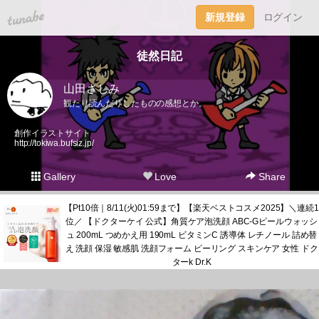
tuna.be
新規登録
ログイン
徒然日記
山田さしみ
観たり読んだりしたものの感想とか。
創作イラストサイト
http://tokiwa.bufsiz.jp/
Gallery
Love
Share
【Pt10倍｜8/11(火)01:59まで】【楽天ベストコスメ2025】＼連続1
位／ 【ドクターケイ 公式】角質ケア泡洗顔 ABC-Gピールウォッシ
ュ 200mL つめかえ用 190mL ビタミンC 誘導体 レチノール 詰め替
え 洗顔 保湿 敏感肌 洗顔フォーム ピーリング スキンケア 女性 ドク
ターk Dr.K