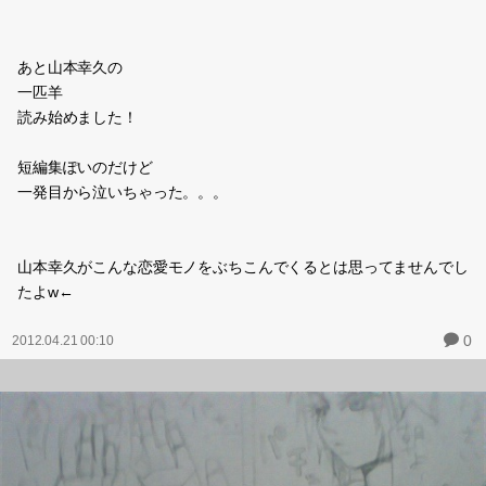
あと山本幸久の
一匹羊
読み始めました！
短編集ぽいのだけど
一発目から泣いちゃった。。。
山本幸久がこんな恋愛モノをぶちこんでくるとは思ってませんでし
たよw←
0
2012.04.21 00:10