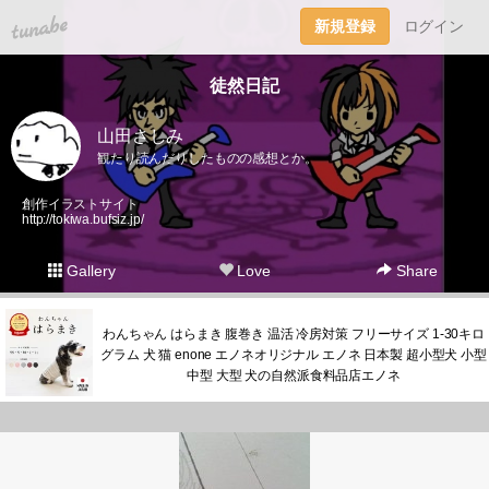
tuna.be
新規登録
ログイン
徒然日記
山田さしみ
観たり読んだりしたものの感想とか。
創作イラストサイト
http://tokiwa.bufsiz.jp/
Gallery
Love
Share
わんちゃん はらまき 腹巻き 温活 冷房対策 フリーサイズ 1-30キロ
グラム 犬 猫 enone エノネオリジナル エノネ 日本製 超小型犬 小型
中型 大型 犬の自然派食料品店エノネ