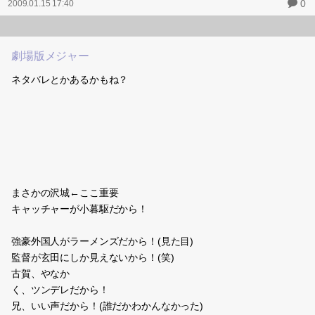
0
2009.01.15 17:40
劇場版メジャー
ネタバレとかあるかもね？
まさかの沢城←ここ重要
キャッチャーが小暮駆だから！
強豪外国人がラーメンズだから！(見た目)
監督が玄田にしか見えないから！(笑)
古賀、やなか
く、ツンデレだから！
兄、いい声だから！(誰だかわかんなかった)