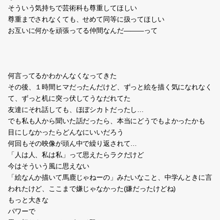
そういう気持ちで芸術科も尊重してほしい
尊重までされなくても、せめて同等に扱ってほしい
お互いに何かを頑張ってる仲間なんだ―――って
何言ってるかわかんなくなってきた
その後、１時間ヒマだったんだけど、ずっと絵を描く気になれなく
て、ずっと机に突っ伏してうなだれてた
友達にそれ話しても、ほぼシカトだったし…
でも私も人から聞いた話だったら、本当にどうでもよかったかも
目にしなかったらどんなにいいだろう
何回もその映像が頭ん中で繰り返されて…
「人は人、私は私」って思えたらラクだけど
今はそういう風に思えない
「絵なんか描いて馬鹿じゃねーの」みたいなこと、中学んときに言
われたけど、ここまで嫌じゃなかった(嫌だったけどね)
もっと大きな
パワーで