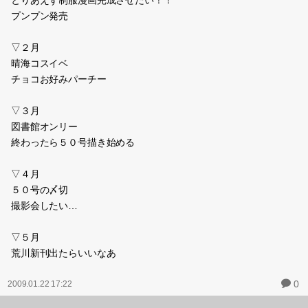
とりあえず制服漫画完成させたい！！
プンプン発売
▽２月
晴海コスイベ
チョコお好みパーチー
▽３月
図書館オンリー
終わったら５０号描き始める
▽４月
５０号の〆切
撮影会したい…
▽５月
荒川新刊出たらいいなあ
0
2009.01.22 17:22