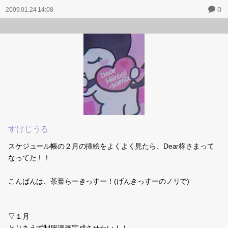
0
2009.01.24 14:08
すけじうる
スケジュール帳の２月の挿絵をよくよく見たら、Dear柊さまって
なってた！！
こんばんは、茶葉らーきっすー！(げんきっすーのノリで)
▽１月