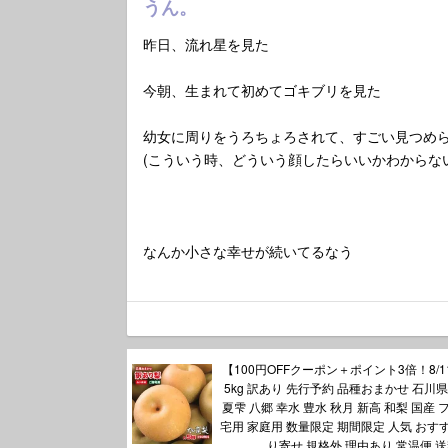
うん。
昨日、流れ星を見た
今朝、生まれて初めてゴキブリを見た
幼女に周りをうろちょろされて、すごい見つめ
(こういう時、どういう顔したらいいかわからな
なんか小さな幸せが続いてるなう
【100円OFFクーポン＋ポイント3倍！8/11
5kg 訳あり 先行予約 品種おまかせ 石川県
夏雫 八郷 幸水 豊水 秋月 新高 和梨 国産 
宅用 家庭用 数量限定 期間限定 人気 おす
り寄せ 規格外 理由あり 常温便 