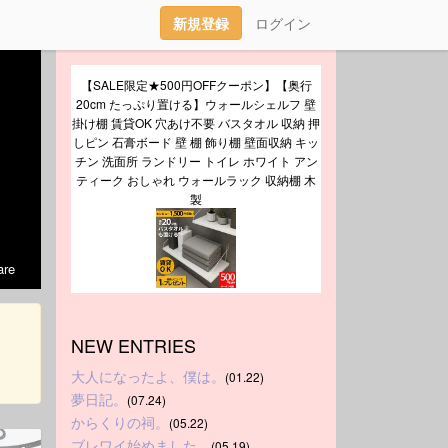
新規登録
ログイン
【SALE限定★500円OFFクーポン】【奥行
20cm たっぷり置ける】ウォールシェルフ 壁
掛け棚 賃貸OK 穴あけ不要 バスタオル 収納 押
しピン 石膏ボード 壁 棚 飾り棚 壁面収納 キッ
チン 洗面所 ランドリー トイレ ホワイト アン
ティーク おしゃれ ウォールラック 収納棚 木
製
re
NEW ENTRIES
大人になったよ、僕は。
(01.22)
夢日記。
(07.24)
からくりの祠。
(05.22)
ブレワイ始めました。
(05.19)