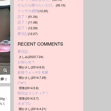
だらだら喋りたいだけ。
(05.10)
クソデカ感情
(12.20)
読了！
(01.24)
読了！
(11.08)
読了！
(12.29)
夢日記
(12.27)
RECENT COMMENTS
夢日記。
さしみ(2023.7.24)
お知らせ？
闇かさし(2014.9.3)
妖怪ウォッチ2 本家
闇かさし(2014.7.29)
0
(^w^)
理章(2014.5.9)
明日はコミティア！
理章(2014.5.7)
50g・
ボダブレ
ぶらく
闇かさし(2014.4.21)