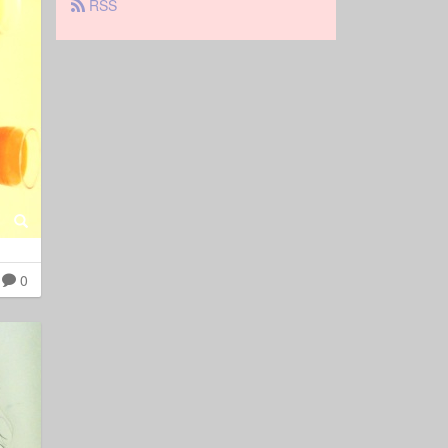
 RSS
0