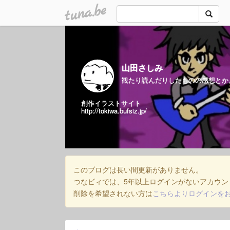
tuna.be
山田さしみ
観たり読んだりしたものの感想とか
創作イラストサイト
http://tokiwa.bufsiz.jp/
このブログは長い間更新がありません。
つなビィでは、5年以上ログインがないアカウン
削除を希望されない方は
こちらよりログインを