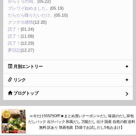
からくりの祠。
(05.22)
ブレワイ始めました。
(05.19)
だらだら喋りたいだけ。
(05.10)
クソデカ感情
(12.20)
読了！
(01.24)
読了！
(11.08)
読了！
(12.29)
夢日記
(12.27)
月別エントリー
リンク
ブログトップ
≪今だけ555円OFF★まとめ買いクーポン≫だし 味源のだし30包
だしパック 出汁パック 和風だし 万能だし 出汁 国産 自然の館 送料
無料 訳あり 簡易包装【5袋でお試しだし5包おまけ】