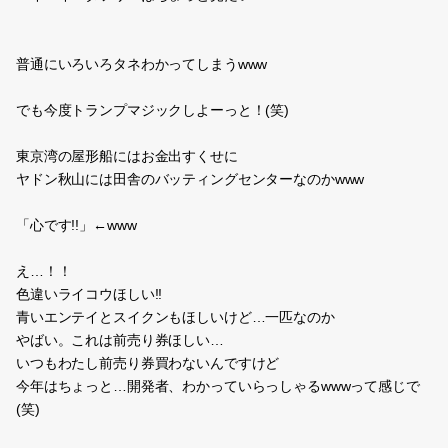
普通にいろいろタネわかってしまうwww
でも今度トランプマジックしよーっと！(笑)
東京湾の屋形船にはお金出すくせに
ヤドン秋山には田舎のバッティングセンターなのかwww
「心です!!」←www
え…！！
色違いライコウほしい!!
青いエンテイとスイクンもほしいけど…一匹なのか
やばい。これは前売り券ほしい…
いつもわたし前売り券買わないんですけど
今年はちょっと…開発者、わかっていらっしゃるwwwって感じで
(笑)