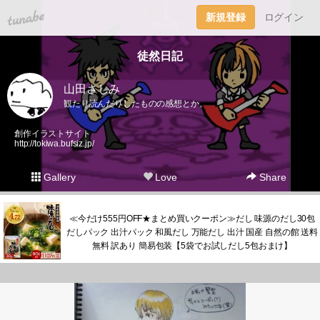
tuna.be
新規登録
ログイン
徒然日記
山田さしみ
観たり読んだりしたものの感想とか。
創作イラストサイト
http://tokiwa.bufsiz.jp/
Gallery
Love
Share
≪今だけ555円OFF★まとめ買いクーポン≫だし 味源のだし30包
だしパック 出汁パック 和風だし 万能だし 出汁 国産 自然の館 送料
無料 訳あり 簡易包装【5袋でお試しだし5包おまけ】