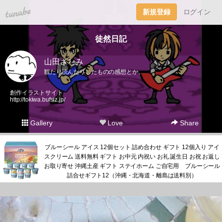
tuna.be
新規登録
ログイン
徒然日記
山田さしみ
観たり読んだりしたものの感想とか。
創作イラストサイト
http://tokiwa.bufsiz.jp/
Gallery
Love
Share
ブルーシール アイス 12個セット 詰め合わせ ギフト 12個入り アイ
スクリーム 送料無料 ギフト お中元 内祝い お礼 誕生日 お祝 お返し
お取り寄せ 沖縄土産 ギフト ステイホーム ご自宅用 ブルーシール
詰合せギフト12（沖縄・北海道・離島は送料別）