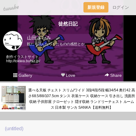
tuna.be
新規登録
ログイン
徒然日記
山田さしみ
観たり読んだりしたものの感想とか。
創作イラストサイト
http://tokiwa.bufsiz.jp/
Gallery
Love
Share
選べる天板 チェスト スリム/ワイド 3段/4段/5段 幅34/54 奥行42 高
さ68.5/88/107.5cm タンス 衣装ケース 収納ケース 引き出し 洗面所
収納 子供部屋 クローゼット 隠す収納 ランドリーチェスト ルーム
ス 日本製 サンカ SANKA 【送料無料】
(untitled)