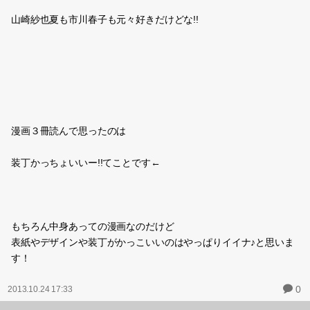
山崎紗也夏も市川春子も元々好きだけどな!!
漫画３冊読んで思ったのは
装丁かっちょいいー!!てことです←
もちろん中身あっての漫画なのだけど
表紙やデザインや装丁がかっこいいのはやっぱりイイナ♪と思いま
す！
0
2013.10.24 17:33