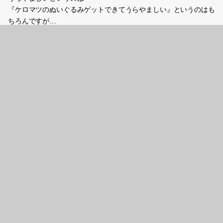
『ケロマツのぬいぐるみゲットできてうらやましい』というのはも
ちろんですが…
私は
『このケロマツぬいぐるみに500円以上つぎ込む価値はない』
とか
『あとできっとポケドール出るからそっち買う』
とか
冷静に判断しちゃってたんですね。
いまケロマツが好きで
いまケロマツぬいぐるみが欲しくて
それでUFOキャッチャーに高い額をつぎ込める若さというか、熱
さは、私にはない。