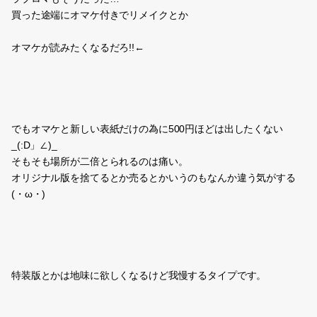
買った途端にオマケ付きでリメイクとか
オマケが読みたくなるだろ!!←
でもオマケと新しい表紙だけの為に500円ほどは出したくない
_(:D」∠)_
そもそも場所が二倍とられるのは痛い。
オリジナル版を捨てるとか売るとかいうのもなんか違う気がする
(・ω・)
特装版とかは地味に欲しくなるけど我慢するタイプです。