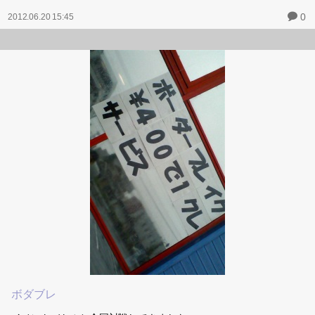
爬虫類だと、猿人の洞穴…のザコで死にまくってたけど
哺乳類だと、大きい岩落とされても余裕ｗｗてかイエティ子孫楽勝
ｗｗ
魚人族もハチクイーンの子孫も倒してしまったので
残るはホームラン巨人と、ボルボックスですね……！
夜中にあんな気持ち悪い物体(…)見たくない…っていうか
トラウマなので結構本当に怖いっていうかｗｗ
太陽が出てて私が元気な時にラスボスまで行きます！うっひゃあ←
コワイヨー！＼(＞Д＜)／
---------------