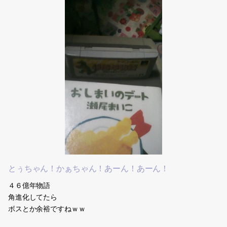
逃げた
ら、そいつも空を飛んできた
『もうこれは食べられちゃうパターンだから宇宙まで飛んでいっ
て、２人でしのう』とか言い合ってた。(；Д；)＜ごめんよ←
……オチ(笑)←
まぁあとちょっと続きはあって
空飛んでるときに、帰ろうと思ってた場所(なぜか別の友達んちw)
にも同じキャラが待機してて、こっち見てた←これもかなり怖かっ
たw
それから、追いかけてきてたやつは