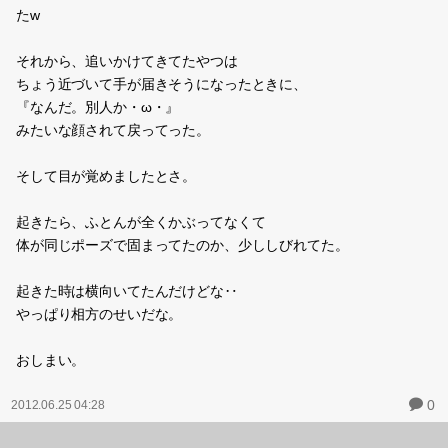
みたいな)。
私は学校みたいな建物の入り口(玄関)に座ってたんだけど
漫画内では最強の人が、教室からだんだん玄関に(人を殺したり食
べたりしながら)向かってきていた。
ちなみに、最強の人について
決めゼリフ『自分の脳みそを喰ったらどうなると思う…！？』
とにかく狂った科学者みたいな人間
ヘルシングにいそう(笑)ていうかヘルシングみたいなまんが
そのセリフいったあとなんかおかしくなって
学校全体を自分の筋肉と同化させて
そこからカエルとかいろんな動物を生み出して
人を襲わせてた。
本体はきもい筋肉とくっつきながら歩ける。きもい←