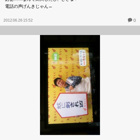
病欠の人がいて１時間早くきてあげた。
だのに、来て早々に怒られた。
連絡ないよっつー……
それ私悪くなくね？
それ病欠の人が『代わりにさばさんが4時から入ってくれまし
た！』っつー連絡いれるんじゃん？ちがうの？
だから私は謝らなかった。
もういろいろ上等である。
新人に愚痴吐かれるし…意味がわからん。
私があんたを怒りたいくらいなのに、それを我慢しているのに、な
んであんたの『あの人最低ですよね』という話を延々聞かなくては
ならないのか
あの人は普通の人だしなにも共感できないし
私は誰にも疲れたとかあの人きらいとか言ったことないのに
勝手にそういうのに巻き込まれてやだ
あぁ……なんで病欠したし、きさま←
電話の声げんきじゃん←