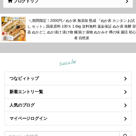
あ
あついよ～
(↓図書館原作のネタバレ?ちょっと言います？；映画はまだ観てな
いよ)
図書館の映画
当麻くらととかそのへんかー
アニメの続きっぽい感じなのかなー