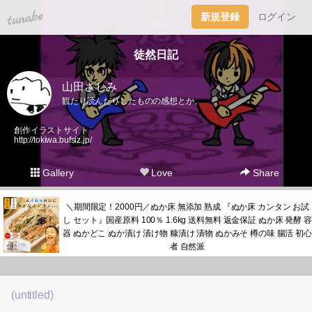
tuna.be
新規登録
ログイン
徒然日記
山田さしみ
観たり読んだりしたものの感想とか。
創作イラストサイト
http://tokiwa.bufsiz.jp/
Gallery
Love
Share
＼期間限定！2000円／ぬか床 無添加 熟成 『ぬか床 カンタン お試
し セット』国産原料 100％ 1.6kg 送料無料 返金保証 ぬか床 発酵 容
器 ぬかどこ ぬか漬け 漬け物 糠漬け 漬物 ぬかみそ 樽の味 腸活 初心
者 自然派
(untitled)