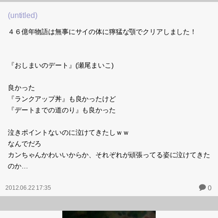
現実のちゃーは学校全体がおかしくなったのを外から見てる感じ←
で、なんかいつの間にかみにちゃんを巻き込んで漫画を読み出した
(１人じゃこわいから)
だんだん最強の人が玄関に近づいてきて
怖くなった２人は漫画を置いて学校から出る。
と、これまた漫画に出ていた
『牛とイノシシを喰う！』とかセリフを言っていたキャラがいた。
漫画内では牛とイノシシのポケモンのＴシャツを着た少年が２人い
たのだけど
(なんだったかな…ポカブの進化系だったかな)
なぜか私たち２人が追いかけられた
しかもそいつちょう速い！
みにちゃんがなぜか空を飛べたからみにちゃんに捕まって空飛んで