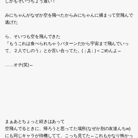
見ないし聴きたくない！っていったのに！！
↓夢の話
最初はなんか、相方のお母さん？かな？
身近な女の人が、ドラムと歌がちょう上手くて
私も聴きながら感心してた話。
次はゲーセンと学校が合体したような建物に私がいて
そこで漫画を読んでる。
絵は上手くないし、こわくない。けど、話と、先を予想したら怖い
っていう
じわじわ来る怖さの漫画なんだけど
その漫画読んでたら、現実にも同じことが起こってく(ジュマンジ