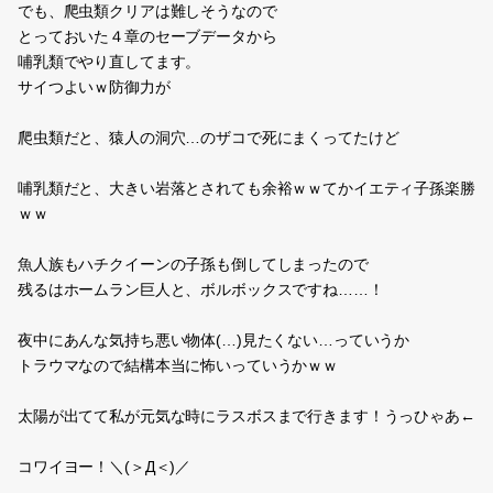
ちょう近づいて手が届きそうになったときに、
『なんだ。別人か・ω・』
みたいな顔されて戻ってった。
そして目が覚めましたとさ。
起きたら、ふとんが全くかぶってなくて
体が同じポーズで固まってたのか、少ししびれてた。
起きた時は横向いてたんだけどな‥
やっぱり相方のせいだな。
おしまい。
0
2012.06.25 04:28
(untitled)