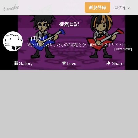
tuna.be
新規登録
ログイン
徒然日記
山田さしみ
観たり読んだりしたものの感想とか。創作イラストサイトhttp://tokiwa.bufsiz.jp/
[View profile]
Gallery
Love
Share