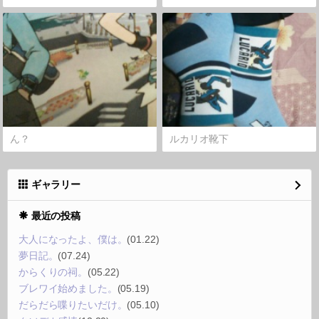
ん？
ルカリオ靴下
ギャラリー
最近の投稿
大人になったよ、僕は。
(01.22)
夢日記。
(07.24)
からくりの祠。
(05.22)
ブレワイ始めました。
(05.19)
だらだら喋りたいだけ。
(05.10)