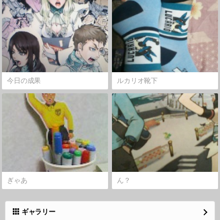
今日の成果
ルカリオ靴下
ぎゃあ
ん？
ギャラリー