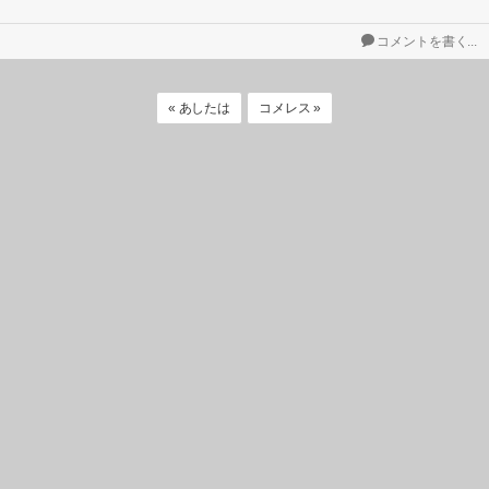
コメントを書く...
« あしたは
コメレス »