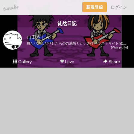
tuna.be
新規登録
ログイン
徒然日記
山田さしみ
観たり読んだりしたものの感想とか。創作イラストサイトhttp://tokiwa.bufsiz.jp/
[View profile]
Gallery
Love
Share