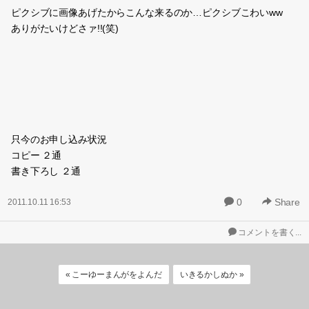
ピクシブに画像あげたからこんな来るのか…ピクシブこわいww
ありがたいけどさァ!!(笑)
只今のお申し込み状況
コピー ２通
書き下ろし ２通
0
Share
2011.10.11 16:53
コメントを書く...
« こーゆーまんがをよんだ
いきるかしぬか »