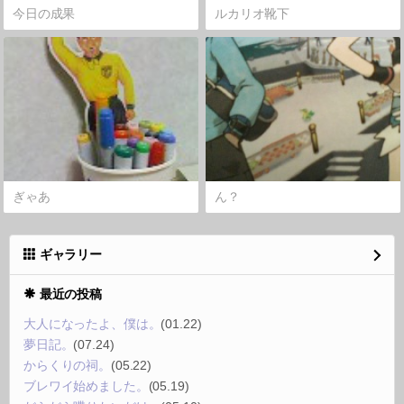
今日の成果
ルカリオ靴下
ぎゃあ
ん？
ギャラリー
最近の投稿
大人になったよ、僕は。
(01.22)
夢日記。
(07.24)
からくりの祠。
(05.22)
ブレワイ始めました。
(05.19)