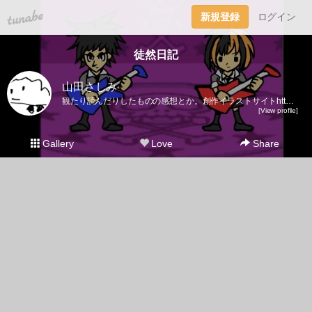
tuna.be
新規登録
ログイン
徒然日記
山田さしみ
観たり読んだりしたものの感想とか。創作イラストサイトhttp://tokiwa.bufsiz.jp/
[View profile]
Gallery
Love
Share