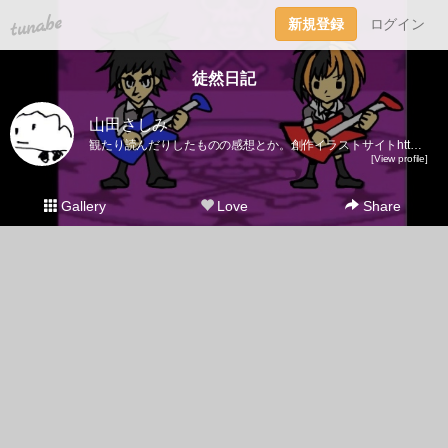
tuna.be
新規登録
ログイン
徒然日記
山田さしみ
観たり読んだりしたものの感想とか。創作イラストサイトhttp://tokiwa.bufsiz.jp/
[View profile]
Gallery
Love
Share